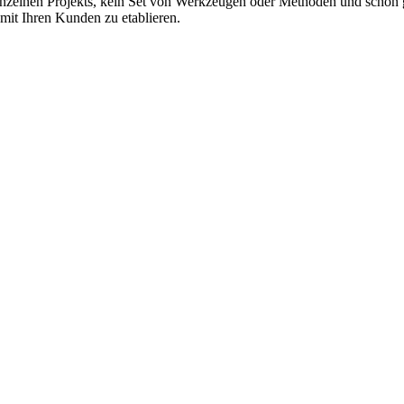
 einzelnen Projekts, kein Set von Werkzeugen oder Methoden und schon g
mit Ihren Kunden zu etablieren.